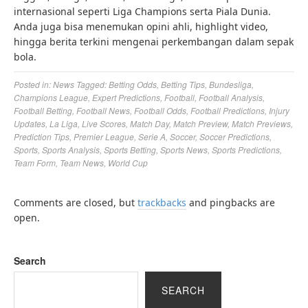
internasional seperti Liga Champions serta Piala Dunia.
Anda juga bisa menemukan opini ahli, highlight video,
hingga berita terkini mengenai perkembangan dalam sepak
bola.
Posted in:
News
Tagged:
Betting Odds
,
Betting Tips
,
Bundesliga
,
Champions League
,
Expert Predictions
,
Football
,
Football Analysis
,
Football Betting
,
Football News
,
Football Odds
,
Football Predictions
,
Injury
Updates
,
La Liga
,
Live Scores
,
Match Day
,
Match Preview
,
Match Previews
,
Prediction Tips
,
Premier League
,
Serie A
,
Soccer
,
Soccer Predictions
,
Sports
,
Sports Analysis
,
Sports Betting
,
Sports News
,
Sports Predictions
,
Team Form
,
Team News
,
World Cup
Comments are closed, but
trackbacks
and pingbacks are
open.
Search
SEARCH