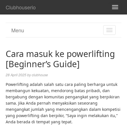
Clubhouserio
TOGG
NAVI
Menu
TOGGL
NAVIGA
Cara masuk ke powerlifting
[Beginner’s Guide]
28 April 2025
by
clubhouse
Powerlifting adalah salah satu cara paling berharga untuk
membangun kekuatan, mendorong batas pribadi, dan
bergabung dengan komunitas pengangkat yang berpikiran
sama. Jika Anda pernah menyaksikan seseorang
mengangkat jumlah yang mencengangkan dalam kompetisi
yang powerlifting dan berpikir, “Saya ingin melakukan itu,”
Anda berada di tempat yang tepat.