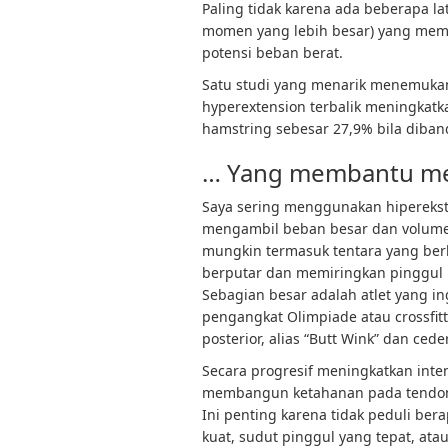
Paling tidak karena ada beberapa la
momen yang lebih besar) yang mem
potensi beban berat.
Satu studi yang menarik menemukan
hyperextension terbalik meningkatkan
hamstring sebesar 27,9% bila diband
… Yang membantu me
Saya sering menggunakan hiperekste
mengambil beban besar dan volume
mungkin termasuk tentara yang berba
berputar dan memiringkan pinggul 
Sebagian besar adalah atlet yang ing
pengangkat Olimpiade atau crossfitte
posterior, alias “Butt Wink” dan ce
Secara progresif meningkatkan inte
membangun ketahanan pada tendon
Ini penting karena tidak peduli bera
kuat, sudut pinggul yang tepat, atau 