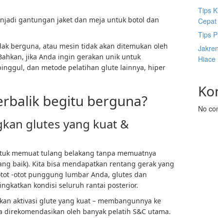
Tips K
enjadi gantungan jaket dan meja untuk botol dan
Cepat
Tips P
idak berguna, atau mesin tidak akan ditemukan oleh
Jakre
 Bahkan, jika Anda ingin gerakan unik untuk
Hiace
nggul, dan metode pelatihan glute lainnya, hiper
Ko
rbalik begitu berguna?
No co
an glutes yang kuat &
untuk memuat tulang belakang tanpa memuatnya
yang baik). Kita bisa mendapatkan rentang gerak yang
i otot -otot punggung lumbar Anda, glutes dan
gkatkan kondisi seluruh rantai posterior.
kan aktivasi glute yang kuat – membangunnya ke
a direkomendasikan oleh banyak pelatih S&C utama.