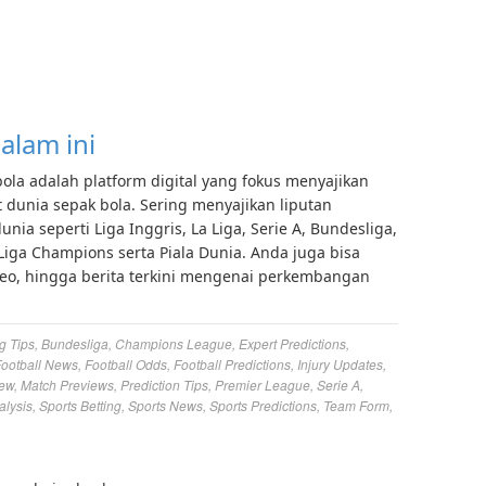
alam ini
bola adalah platform digital yang fokus menyajikan
ait dunia sepak bola. Sering menyajikan liputan
ia seperti Liga Inggris, La Liga, Serie A, Bundesliga,
 Liga Champions serta Piala Dunia. Anda juga bisa
deo, hingga berita terkini mengenai perkembangan
g Tips
,
Bundesliga
,
Champions League
,
Expert Predictions
,
ootball News
,
Football Odds
,
Football Predictions
,
Injury Updates
,
iew
,
Match Previews
,
Prediction Tips
,
Premier League
,
Serie A
,
alysis
,
Sports Betting
,
Sports News
,
Sports Predictions
,
Team Form
,