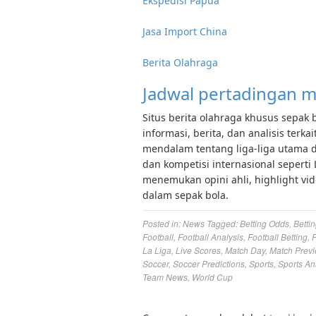
Ekspedisi Papua
Jasa Import China
Berita Olahraga
Jadwal pertadingan m
Situs berita olahraga khusus sepak 
informasi, berita, dan analisis terk
mendalam tentang liga-liga utama dun
dan kompetisi internasional seperti
menemukan opini ahli, highlight vi
dalam sepak bola.
Posted in:
News
Tagged:
Betting Odds
,
Bettin
Football
,
Football Analysis
,
Football Betting
,
F
La Liga
,
Live Scores
,
Match Day
,
Match Prev
Soccer
,
Soccer Predictions
,
Sports
,
Sports An
Team News
,
World Cup