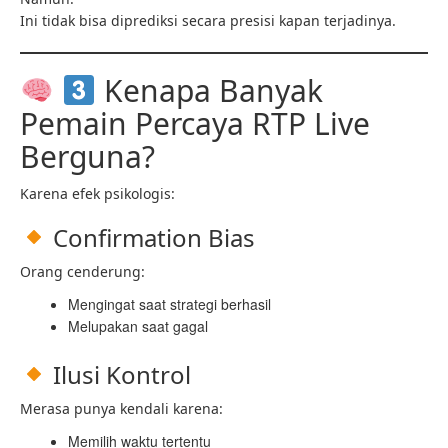
Ini tidak bisa diprediksi secara presisi kapan terjadinya.
Kenapa Banyak
Pemain Percaya RTP Live
Berguna?
Karena efek psikologis:
Confirmation Bias
Orang cenderung:
Mengingat saat strategi berhasil
Melupakan saat gagal
Ilusi Kontrol
Merasa punya kendali karena:
Memilih waktu tertentu