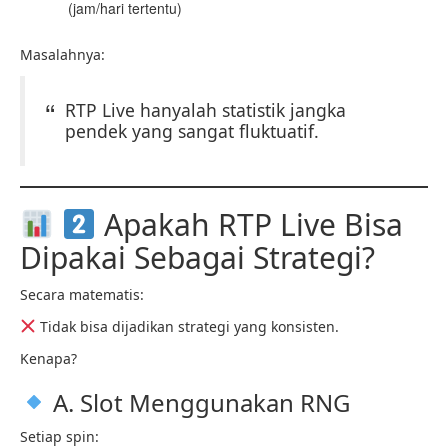
(jam/hari tertentu)
Masalahnya:
RTP Live hanyalah statistik jangka
pendek yang sangat fluktuatif.
Apakah RTP Live Bisa
Dipakai Sebagai Strategi?
Secara matematis:
Tidak bisa dijadikan strategi yang konsisten.
Kenapa?
A. Slot Menggunakan RNG
Setiap spin: