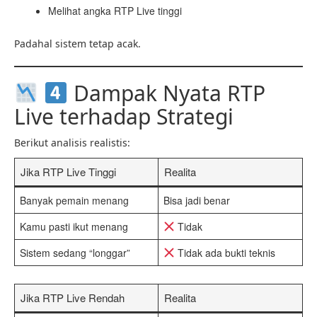
Melihat angka RTP Live tinggi
Padahal sistem tetap acak.
Dampak Nyata RTP
Live terhadap Strategi
Berikut analisis realistis:
Jika RTP Live Tinggi
Realita
Banyak pemain menang
Bisa jadi benar
Kamu pasti ikut menang
Tidak
Sistem sedang “longgar”
Tidak ada bukti teknis
Jika RTP Live Rendah
Realita