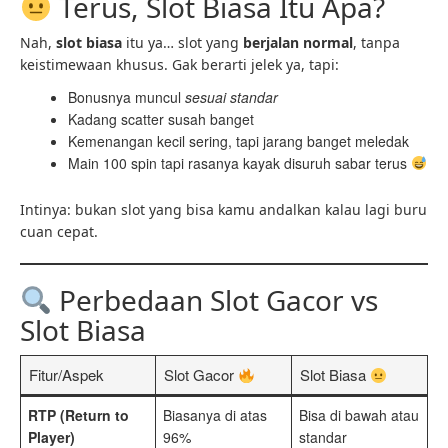
Terus, Slot Biasa Itu Apa?
Nah,
slot biasa
itu ya… slot yang
berjalan normal
, tanpa
keistimewaan khusus. Gak berarti jelek ya, tapi:
Bonusnya muncul
sesuai standar
Kadang scatter susah banget
Kemenangan kecil sering, tapi jarang banget meledak
Main 100 spin tapi rasanya kayak disuruh sabar terus
Intinya: bukan slot yang bisa kamu andalkan kalau lagi buru
cuan cepat.
Perbedaan Slot Gacor vs
Slot Biasa
Fitur/Aspek
Slot Gacor
Slot Biasa
RTP (Return to
Biasanya di atas
Bisa di bawah atau
Player)
96%
standar