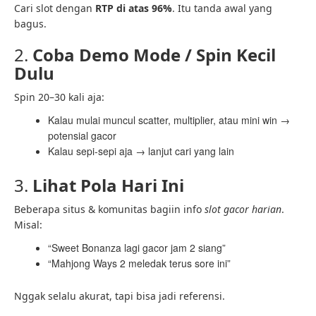
Cari slot dengan
RTP di atas 96%
. Itu tanda awal yang
bagus.
2.
Coba Demo Mode / Spin Kecil
Dulu
Spin 20–30 kali aja:
Kalau mulai muncul scatter, multiplier, atau mini win →
potensial gacor
Kalau sepi-sepi aja → lanjut cari yang lain
3.
Lihat Pola Hari Ini
Beberapa situs & komunitas bagiin info
slot gacor harian
.
Misal:
“Sweet Bonanza lagi gacor jam 2 siang”
“Mahjong Ways 2 meledak terus sore ini”
Nggak selalu akurat, tapi bisa jadi referensi.