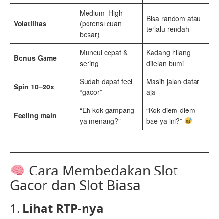
Medium–High
Bisa random atau
Volatilitas
(potensi cuan
terlalu rendah
besar)
Muncul cepat &
Kadang hilang
Bonus Game
sering
ditelan bumi
Sudah dapat feel
Masih jalan datar
Spin 10–20x
“gacor”
aja
“Eh kok gampang
“Kok diem-diem
Feeling main
ya menang?”
bae ya ini?”
Cara Membedakan Slot
Gacor dan Slot Biasa
1.
Lihat RTP-nya