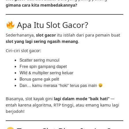
gimana cara kita membedakannya?
Apa Itu Slot Gacor?
Sederhananya,
slot gacor
itu istilah dari para pemain buat
slot yang lagi sering ngasih menang
.
Ciri-ciri slot gacor:
Scatter sering muncul
Free spin gampang dapet
Wild & multiplier sering keluar
Bonus game gak pelit
Dan… kamu merasa “hoki” terus pas main
Biasanya, slot kayak gini
lagi dalam mode “baik hati”
—
entah karena algoritma, RTP tinggi, atau emang kamu lagi
berjodoh!