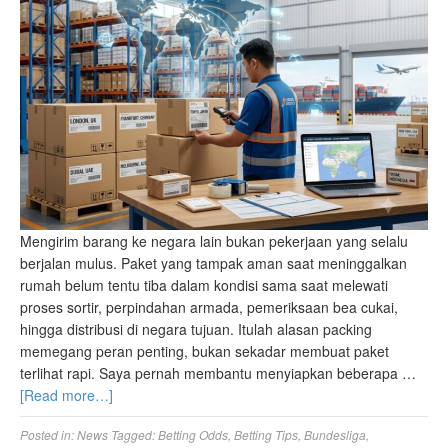
Mengirim barang ke negara lain bukan pekerjaan yang selalu
berjalan mulus. Paket yang tampak aman saat meninggalkan
rumah belum tentu tiba dalam kondisi sama saat melewati
proses sortir, perpindahan armada, pemeriksaan bea cukai,
hingga distribusi di negara tujuan. Itulah alasan packing
memegang peran penting, bukan sekadar membuat paket
terlihat rapi. Saya pernah membantu menyiapkan beberapa …
[Read more…]
Posted in:
News
Tagged:
Betting Odds
,
Betting Tips
,
Bundesliga
,