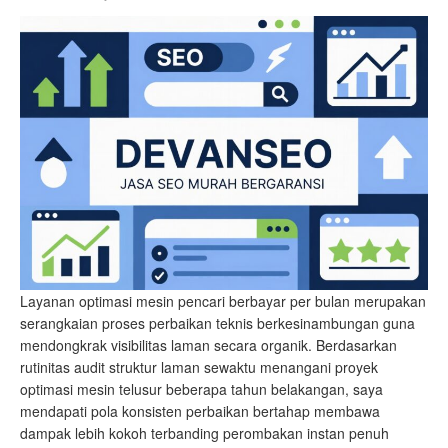
Layanan optimasi mesin pencari berbayar per bulan merupakan
serangkaian proses perbaikan teknis berkesinambungan guna
mendongkrak visibilitas laman secara organik. Berdasarkan
rutinitas audit struktur laman sewaktu menangani proyek
optimasi mesin telusur beberapa tahun belakangan, saya
mendapati pola konsisten perbaikan bertahap membawa
dampak lebih kokoh terbanding perombakan instan penuh