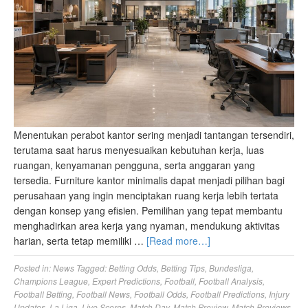
Menentukan perabot kantor sering menjadi tantangan tersendiri,
terutama saat harus menyesuaikan kebutuhan kerja, luas
ruangan, kenyamanan pengguna, serta anggaran yang
tersedia. Furniture kantor minimalis dapat menjadi pilihan bagi
perusahaan yang ingin menciptakan ruang kerja lebih tertata
dengan konsep yang efisien. Pemilihan yang tepat membantu
menghadirkan area kerja yang nyaman, mendukung aktivitas
harian, serta tetap memiliki …
[Read more…]
Posted in:
News
Tagged:
Betting Odds
,
Betting Tips
,
Bundesliga
,
Champions League
,
Expert Predictions
,
Football
,
Football Analysis
,
Football Betting
,
Football News
,
Football Odds
,
Football Predictions
,
Injury
Updates
,
La Liga
,
Live Scores
,
Match Day
,
Match Preview
,
Match Previews
,