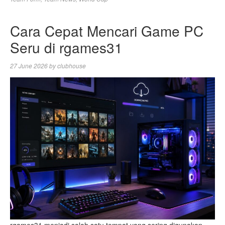
Cara Cepat Mencari Game PC
Seru di rgames31
27 June 2026
by
clubhouse