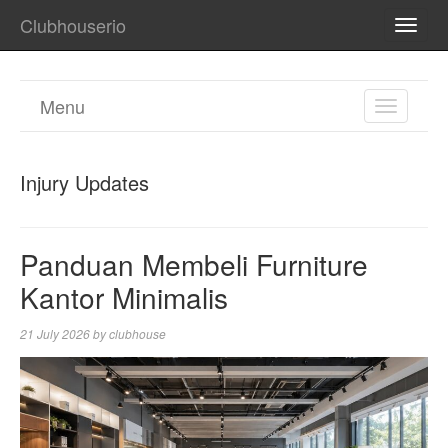
Clubhouserio
TOGG
NAVI
Menu
TOGGL
NAVIGA
Injury Updates
Panduan Membeli Furniture
Kantor Minimalis
21 July 2026
by
clubhouse