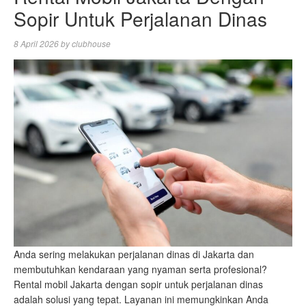
Sopir Untuk Perjalanan Dinas
8 April 2026
by
clubhouse
Anda sering melakukan perjalanan dinas di Jakarta dan
membutuhkan kendaraan yang nyaman serta profesional?
Rental mobil Jakarta dengan sopir untuk perjalanan dinas
adalah solusi yang tepat. Layanan ini memungkinkan Anda