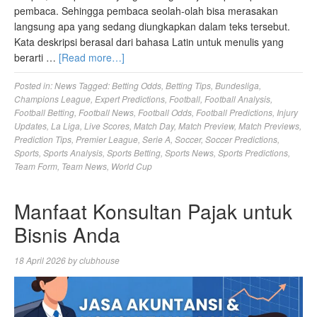
pembaca. Sehingga pembaca seolah-olah bisa merasakan
langsung apa yang sedang diungkapkan dalam teks tersebut.
Kata deskripsi berasal dari bahasa Latin untuk menulis yang
berarti …
[Read more…]
Posted in:
News
Tagged:
Betting Odds
,
Betting Tips
,
Bundesliga
,
Champions League
,
Expert Predictions
,
Football
,
Football Analysis
,
Football Betting
,
Football News
,
Football Odds
,
Football Predictions
,
Injury
Updates
,
La Liga
,
Live Scores
,
Match Day
,
Match Preview
,
Match Previews
,
Prediction Tips
,
Premier League
,
Serie A
,
Soccer
,
Soccer Predictions
,
Sports
,
Sports Analysis
,
Sports Betting
,
Sports News
,
Sports Predictions
,
Team Form
,
Team News
,
World Cup
Manfaat Konsultan Pajak untuk
Bisnis Anda
18 April 2026
by
clubhouse