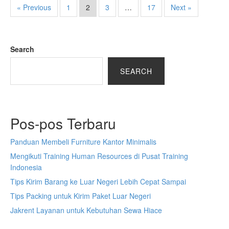
« Previous
1
2
3
…
17
Next »
Search
SEARCH
Pos-pos Terbaru
Panduan Membeli Furniture Kantor Minimalis
Mengikuti Training Human Resources di Pusat Training
Indonesia
Tips Kirim Barang ke Luar Negeri Lebih Cepat Sampai
Tips Packing untuk Kirim Paket Luar Negeri
Jakrent Layanan untuk Kebutuhan Sewa Hiace