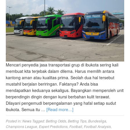
Mencari penyedia jasa transportasi grup di ibukota sering kali
membuat kita terjebak dalam dilema. Harus memilih antara
kantong aman atau kualitas prima. Seolah dua hal tersebut
mustahil berjalan beriringan. Faktanya? Anda bisa
mendapatkan keduanya sekaligus. Bayangkan memperoleh unit
berpendingin dingin dengan kursi berbahan kulit terawat.
Dilayani pengemudi berpengalaman yang hafal setiap sudut
ibukota. Semua itu …
[Read more…]
Posted in:
News
Tagged:
Betting Odds
,
Betting Tips
,
Bundesliga
,
Champions League
,
Expert Predictions
,
Football
,
Football Analysis
,