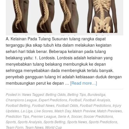
A. Kelainan Pada Tulang Susunan tulang rangka dapat
terganggu jika sikap tubuh kita dalam melakukan kegiatan
sehari-hari tidak benar. Beberapa kelainan pada tulang
belakang yaitu: 1. Lordosis. Lordosis adalah kelainan yang
menyebabkan tulang belakang membungkuk ke depan
sehingga menyebabkan dada membengkak terlalu banyak.
penyebab gangguan tulang ini adalah kebiasaan duduk dengan
membusungkan perut ke depan …
[Read more…]
Posted in:
News
Tagged:
Betting Odds
,
Betting Tips
,
Bundesliga
,
Champions League
,
Expert Predictions
,
Football
,
Football Analysis
,
Football Betting
,
Football News
,
Football Odds
,
Football Predictions
,
Injury
Updates
,
La Liga
,
Live Scores
,
Match Day
,
Match Preview
,
Match Previews
,
Prediction Tips
,
Premier League
,
Serie A
,
Soccer
,
Soccer Predictions
,
Sports
,
Sports Analysis
,
Sports Betting
,
Sports News
,
Sports Predictions
,
Team Form
,
Team News
,
World Cup