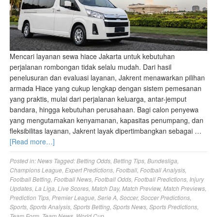
Mencari layanan sewa hiace Jakarta untuk kebutuhan
perjalanan rombongan tidak selalu mudah. Dari hasil
penelusuran dan evaluasi layanan, Jakrent menawarkan pilihan
armada Hiace yang cukup lengkap dengan sistem pemesanan
yang praktis, mulai dari perjalanan keluarga, antar-jemput
bandara, hingga kebutuhan perusahaan. Bagi calon penyewa
yang mengutamakan kenyamanan, kapasitas penumpang, dan
fleksibilitas layanan, Jakrent layak dipertimbangkan sebagai …
[Read more…]
Posted in:
News
Tagged:
Betting Odds
,
Betting Tips
,
Bundesliga
,
Champions League
,
Expert Predictions
,
Football
,
Football Analysis
,
Football Betting
,
Football News
,
Football Odds
,
Football Predictions
,
Injury
Updates
,
La Liga
,
Live Scores
,
Match Day
,
Match Preview
,
Match Previews
,
Prediction Tips
,
Premier League
,
Serie A
,
Soccer
,
Soccer Predictions
,
Sports
,
Sports Analysis
,
Sports Betting
,
Sports News
,
Sports Predictions
,
Team Form
,
Team News
,
World Cup