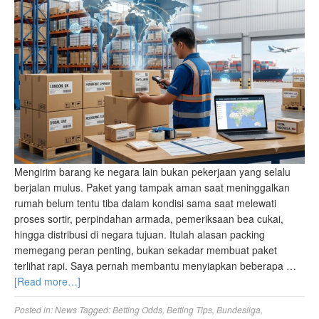
Mengirim barang ke negara lain bukan pekerjaan yang selalu
berjalan mulus. Paket yang tampak aman saat meninggalkan
rumah belum tentu tiba dalam kondisi sama saat melewati
proses sortir, perpindahan armada, pemeriksaan bea cukai,
hingga distribusi di negara tujuan. Itulah alasan packing
memegang peran penting, bukan sekadar membuat paket
terlihat rapi. Saya pernah membantu menyiapkan beberapa …
[Read more…]
Posted in:
News
Tagged:
Betting Odds
,
Betting Tips
,
Bundesliga
,