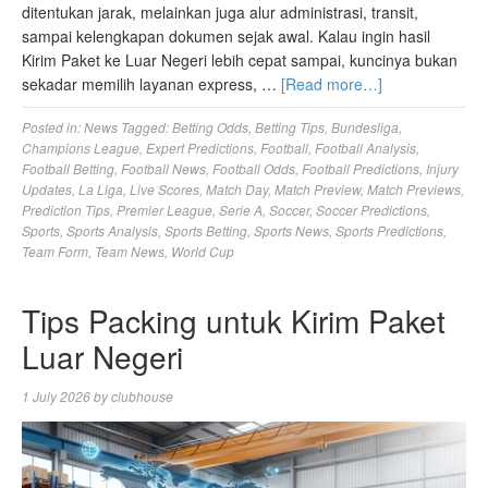
ditentukan jarak, melainkan juga alur administrasi, transit,
sampai kelengkapan dokumen sejak awal. Kalau ingin hasil
Kirim Paket ke Luar Negeri lebih cepat sampai, kuncinya bukan
sekadar memilih layanan express, …
[Read more…]
Posted in:
News
Tagged:
Betting Odds
,
Betting Tips
,
Bundesliga
,
Champions League
,
Expert Predictions
,
Football
,
Football Analysis
,
Football Betting
,
Football News
,
Football Odds
,
Football Predictions
,
Injury
Updates
,
La Liga
,
Live Scores
,
Match Day
,
Match Preview
,
Match Previews
,
Prediction Tips
,
Premier League
,
Serie A
,
Soccer
,
Soccer Predictions
,
Sports
,
Sports Analysis
,
Sports Betting
,
Sports News
,
Sports Predictions
,
Team Form
,
Team News
,
World Cup
Tips Packing untuk Kirim Paket
Luar Negeri
1 July 2026
by
clubhouse