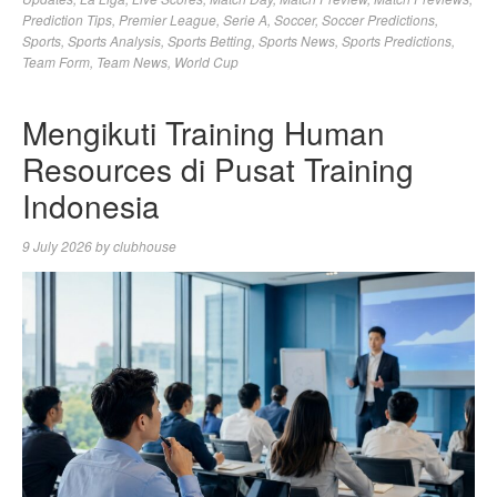
Prediction Tips
,
Premier League
,
Serie A
,
Soccer
,
Soccer Predictions
,
Sports
,
Sports Analysis
,
Sports Betting
,
Sports News
,
Sports Predictions
,
Team Form
,
Team News
,
World Cup
Mengikuti Training Human
Resources di Pusat Training
Indonesia
9 July 2026
by
clubhouse