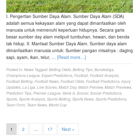
I. Pengertian Sumber Daya Alam. Sumber Daya Alam (SDA)
adalah semua kekayaan alam yang dapat dimanfaatkan oleh
manusia untuk memenuhi keperluan hidupnya. Secara garis
besar sumber day alam meliputi tumbuhan, hewan, dan benda
tak hidup. II. Manfaat Sumber Daya Alam. Sumber daya alam
dimanfaatkan manusia untuk: Sumber pangan misalnya : daging
sapi, ayam, ikan, telur, …
[Read more…]
Posted in:
News
Tagged:
Betting Odds
,
Betting Tips
,
Bundesliga
,
Champions League
,
Expert Predictions
,
Football
,
Football Analysis
,
Football Betting
,
Football News
,
Football Odds
,
Football Predictions
,
Injury
Updates
,
La Liga
,
Live Scores
,
Match Day
,
Match Preview
,
Match Previews
,
Prediction Tips
,
Premier League
,
Serie A
,
Soccer
,
Soccer Predictions
,
Sports
,
Sports Analysis
,
Sports Betting
,
Sports News
,
Sports Predictions
,
Team Form
,
Team News
,
World Cup
1
2
…
17
Next »