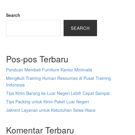
Search
SEARCH
Pos-pos Terbaru
Panduan Membeli Furniture Kantor Minimalis
Mengikuti Training Human Resources di Pusat Training
Indonesia
Tips Kirim Barang ke Luar Negeri Lebih Cepat Sampai
Tips Packing untuk Kirim Paket Luar Negeri
Jakrent Layanan untuk Kebutuhan Sewa Hiace
Komentar Terbaru