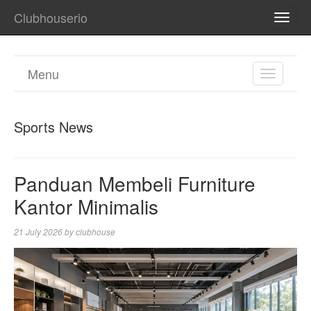
Clubhouserio
TOGG
NAVI
Menu
TOGGL
NAVIGA
Sports News
Panduan Membeli Furniture
Kantor Minimalis
21 July 2026
by
clubhouse