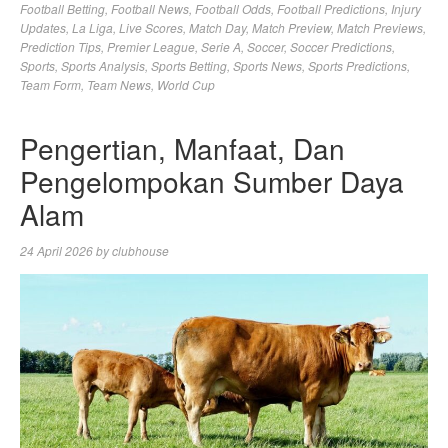
Football Betting
,
Football News
,
Football Odds
,
Football Predictions
,
Injury
Updates
,
La Liga
,
Live Scores
,
Match Day
,
Match Preview
,
Match Previews
,
Prediction Tips
,
Premier League
,
Serie A
,
Soccer
,
Soccer Predictions
,
Sports
,
Sports Analysis
,
Sports Betting
,
Sports News
,
Sports Predictions
,
Team Form
,
Team News
,
World Cup
Pengertian, Manfaat, Dan
Pengelompokan Sumber Daya
Alam
24 April 2026
by
clubhouse