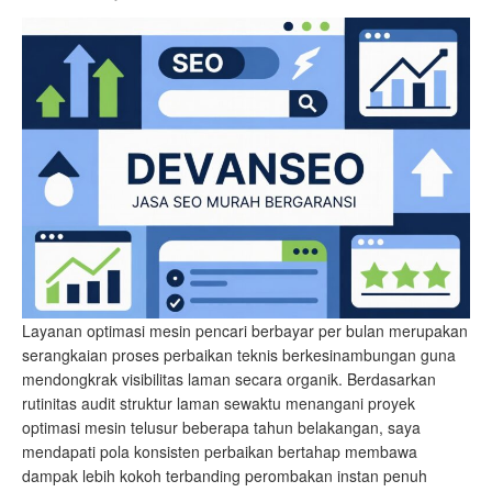
Layanan optimasi mesin pencari berbayar per bulan merupakan
serangkaian proses perbaikan teknis berkesinambungan guna
mendongkrak visibilitas laman secara organik. Berdasarkan
rutinitas audit struktur laman sewaktu menangani proyek
optimasi mesin telusur beberapa tahun belakangan, saya
mendapati pola konsisten perbaikan bertahap membawa
dampak lebih kokoh terbanding perombakan instan penuh