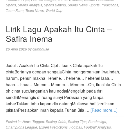
Sports
,
Sports Analysis
,
Sports Betting
,
Sports News
,
Sports Predictions
,
Team Form
,
Team News
,
World Cup
Lirik Lagu Apakah Itu Cinta –
Safira Inema
26 April 2026
by
clubhouse
Judul : Apakah Itu Cinta Cipt : Ipank Cinta apakah itu
cintaBertanya dengan sengajaCinta mengorbankan jiwaIndah,
harum, penuh makna Hehehe… hehehe… heheheHaaa…
haaa… haaa…Mmmm.. Mmmm… Mmmm…Oh, itu cinta Cinta
oh cinta suciJanganlah kau nodaiMengeluh pada diri
sendiriMenangis di ruang sunyi Perasaan yang tanpa
kabarTakkan tahu kapan dia datangMulianya hati jernihkan
pikiranPersiapkan iman kepada Tuhan Bila …
[Read more…]
Posted in:
News
Tagged:
Betting Odds
,
Betting Tips
,
Bundesliga
,
Champions League
,
Expert Predictions
,
Football
,
Football Analysis
,