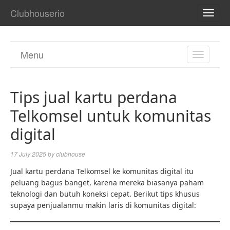
Clubhouserio
TOGG
NAVI
Menu
TOGGL
NAVIGA
Tips jual kartu perdana
Telkomsel untuk komunitas
digital
17 July 2025
by
clubhouse
Jual kartu perdana Telkomsel ke komunitas digital itu
peluang bagus banget, karena mereka biasanya paham
teknologi dan butuh koneksi cepat. Berikut tips khusus
supaya penjualanmu makin laris di komunitas digital: