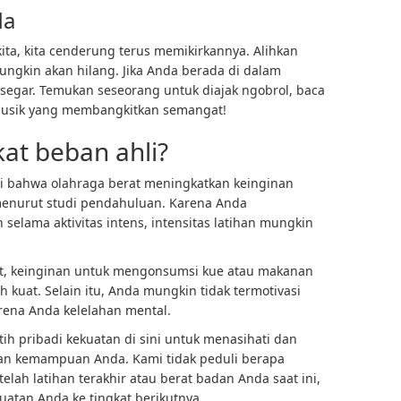
da
ita, kita cenderung terus memikirkannya. Alihkan
ungkin akan hilang. Jika Anda berada di dalam
 segar. Temukan seseorang untuk diajak ngobrol, baca
musik yang membangkitkan semangat!
at beban ahli?
 bahwa olahraga berat meningkatkan keinginan
enurut studi pendahuluan. Karena Anda
elama aktivitas intens, intensitas latihan mungkin
rat, keinginan untuk mengonsumsi kue atau makanan
 kuat. Selain itu, Anda mungkin tidak termotivasi
rena Anda kelelahan mental.
tih pribadi kekuatan
di sini untuk menasihati dan
an kemampuan Anda. Kami tidak peduli berapa
lah latihan terakhir atau berat badan Anda saat ini,
atan Anda ke tingkat berikutnya.