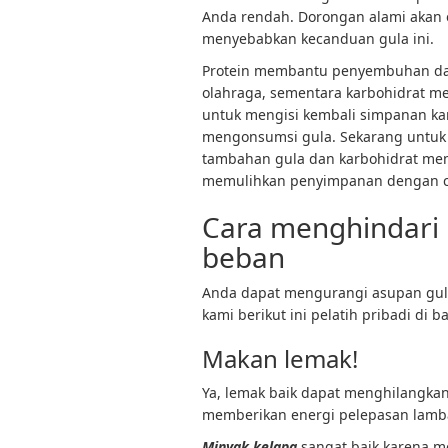
Anda rendah. Dorongan alami akan e
menyebabkan kecanduan gula ini.
Protein membantu penyembuhan
da
olahraga, sementara karbohidrat mem
untuk mengisi kembali simpanan ka
mengonsumsi gula. Sekarang untuk
tambahan gula dan karbohidrat mem
memulihkan penyimpanan dengan c
Cara menghindari 
beban
Anda dapat mengurangi asupan gul
kami berikut ini
pelatih pribadi
di b
Makan lemak!
Ya, lemak baik dapat menghilangk
memberikan energi pelepasan lamb
Minyak kelapa
sangat baik karena 