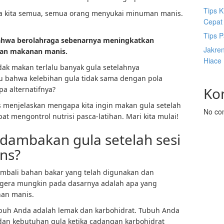
Tips K
pada kita semua, semua orang menyukai minuman manis.
Cepat
Tips P
hwa berolahraga sebenarnya meningkatkan
Jakre
kan makanan manis.
Hiace
dak makan terlalu banyak gula setelahnya
hu bahwa kelebihan gula tidak sama dengan pola
Ko
pa alternatifnya?
s menjelaskan mengapa kita ingin makan gula setelah
No co
t mengontrol nutrisi pasca-latihan. Mari kita mulai!
ambakan gula setelah sesi
ns?
mbali bahan bakar yang telah digunakan dan
egera mungkin pada dasarnya adalah apa yang
an manis.
buh Anda adalah lemak dan karbohidrat. Tubuh Anda
dan kebutuhan gula ketika cadangan karbohidrat