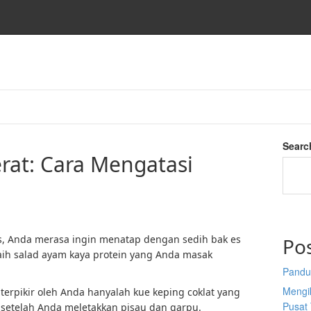
o
Searc
rat: Cara Mengatasi
ns, Anda merasa ingin menatap dengan sedih bak es
Po
aih salad ayam kaya protein yang Anda masak
Pandu
Mengi
terpikir oleh Anda hanyalah kue keping coklat yang
Pusat 
 setelah Anda meletakkan pisau dan garpu.