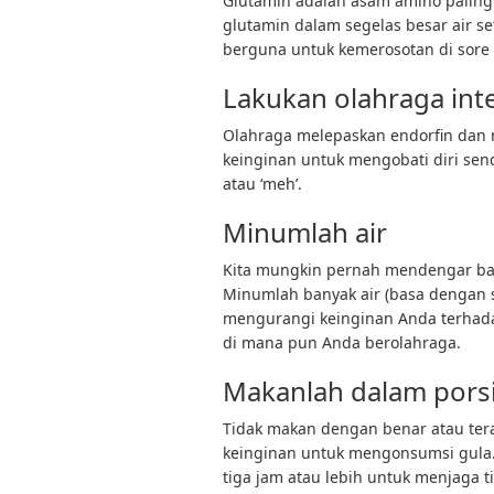
Glutamin adalah asam amino paling
glutamin dalam segelas besar air se
berguna untuk kemerosotan di sore h
Lakukan olahraga inte
Olahraga melepaskan endorfin dan
keinginan untuk mengobati diri send
atau ‘meh’.
Minumlah air
Kita mungkin pernah mendengar bahw
Minumlah banyak air (basa dengan s
mengurangi keinginan Anda terhada
di mana pun Anda berolahraga.
Makanlah dalam porsi 
Tidak makan dengan benar atau te
keinginan untuk mengonsumsi gula.
tiga jam atau lebih untuk menjaga t