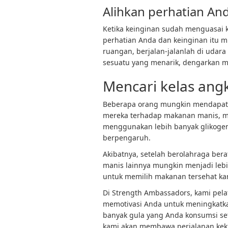
Alihkan perhatian An
Ketika keinginan sudah menguasai k
perhatian Anda dan keinginan itu m
ruangan, berjalan-jalanlah di udara
sesuatu yang menarik, dengarkan 
Mencari kelas angk
Beberapa orang mungkin mendapati
mereka terhadap makanan manis, m
menggunakan lebih banyak glikogen s
berpengaruh.
Akibatnya, setelah berolahraga be
manis lainnya mungkin menjadi lebih
untuk memilih makanan tersehat ka
Di Strength Ambassadors, kami
pela
memotivasi Anda untuk meningkatk
banyak gula yang Anda konsumsi sete
kami akan membawa perjalanan keku