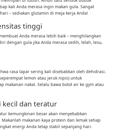
 melimpah di tubuh. Ambil satu sendok bubuk
tiap kali Anda merasa ingin makan gula. Sangat
ari – sediakan glutamin di meja kerja Anda!
nsitas tinggi
 membuat Anda merasa lebih baik – menghilangkan
iri dengan gula jika Anda merasa sedih, lelah, lesu,
a rasa lapar sering kali disebabkan oleh dehidrasi.
eperempat lemon atau jeruk nipis) untuk
p makanan nakal. Selalu bawa botol air ke gym atau
kecil dan teratur
ratur kemungkinan besar akan menyebabkan
 Makanlah makanan kaya protein dan lemak setiap
ingkat energi Anda tetap stabil sepanjang hari.