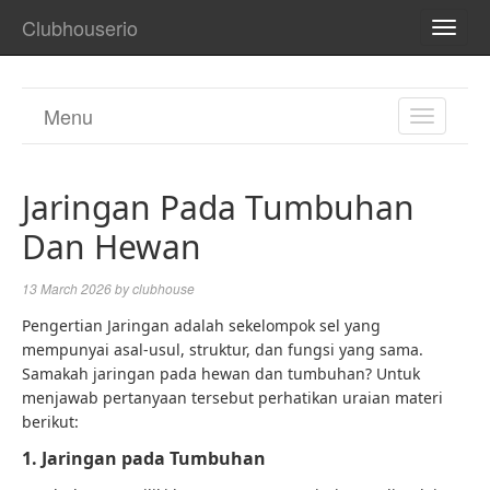
Clubhouserio
TOGG
NAVI
Menu
TOGGL
NAVIGA
Jaringan Pada Tumbuhan
Dan Hewan
13 March 2026
by
clubhouse
Pengertian Jaringan adalah sekelompok sel yang
mempunyai asal-usul, struktur, dan fungsi yang sama.
Samakah jaringan pada hewan dan tumbuhan? Untuk
menjawab pertanyaan tersebut perhatikan uraian materi
berikut:
1. Jaringan pada Tumbuhan