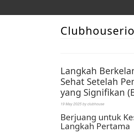
Clubhouseri
Langkah Berkela
Sehat Setelah P
yang Signifikan (
19 May 2025
by
clubhouse
Berjuang untuk K
Langkah Pertama