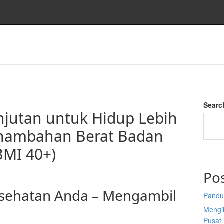
o
Searc
njutan untuk Hidup Lebih
enambahan Berat Badan
BMI 40+)
Po
esehatan Anda – Mengambil
Pandu
Mengi
Pusat 