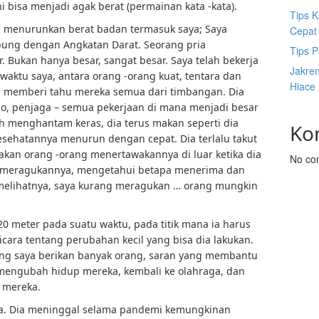
ni bisa menjadi agak berat (permainan kata -kata).
Tips K
 menurunkan berat badan termasuk saya; Saya
Cepat
bung dengan Angkatan Darat. Seorang pria
Tips P
. Bukan hanya besar, sangat besar. Saya telah bekerja
Jakre
aktu saya, antara orang -orang kuat, tentara dan
Hiace
in memberi tahu mereka semua dari timbangan. Dia
o, penjaga – semua pekerjaan di mana menjadi besar
ah menghantam keras, dia terus makan seperti dia
Ko
esehatannya menurun dengan cepat. Dia terlalu takut
kan orang -orang menertawakannya di luar ketika dia
No co
a meragukannya, mengetahui betapa menerima dan
a melihatnya, saya kurang meragukan … orang mungkin
20 meter pada suatu waktu, pada titik mana ia harus
cara tentang perubahan kecil yang bisa dia lakukan.
ng saya berikan banyak orang, saran yang membantu
 mengubah hidup mereka, kembali ke olahraga, dan
k mereka.
ya. Dia meninggal selama pandemi kemungkinan