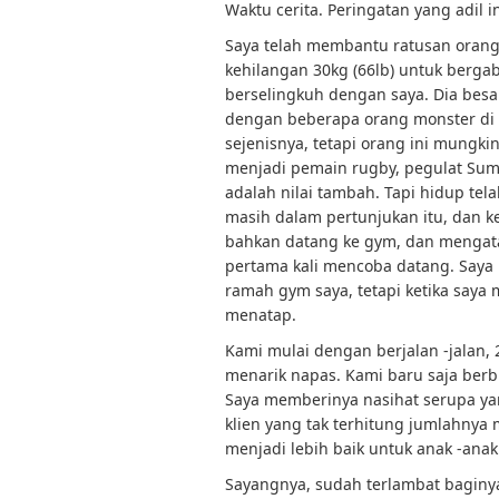
Waktu cerita. Peringatan yang adil i
Saya telah membantu ratusan orang
kehilangan 30kg (66lb) untuk berga
berselingkuh dengan saya. Dia besar
dengan beberapa orang monster di w
sejenisnya, tetapi orang ini mungk
menjadi pemain rugby, pegulat Sum
adalah nilai tambah. Tapi hidup tel
masih dalam pertunjukan itu, dan k
bahkan datang ke gym, dan mengata
pertama kali mencoba datang. Say
ramah gym saya, tetapi ketika say
menatap.
Kami mulai dengan berjalan -jalan, 
menarik napas. Kami baru saja berbi
Saya memberinya nasihat serupa ya
klien yang tak terhitung jumlahnya
menjadi lebih baik untuk anak -ana
Sayangnya, sudah terlambat bagin