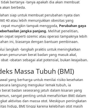
a tidak bertanya -tanya apakah dia akan membuat
ya akan berbeda.
dahan siap untuk membuat perubahan nyata dan
BMI 40 atau lebih menunjukkan obesitas yang
an cepat mungkin tampak menggoda,
Perubahan gaya
eberhasilan jangka panjang.
Melihat penelitian,
 cepat seperti ozemic atau operasi tampaknya lebih
bahan ini, biasanya dengan bantuan pembinaan.
lui langkah -langkah praktis untuk meningkatkan
anan penurunan berat badan yang masuk akal,
 obat -obatan sebagai alat potensial, bukan keajaiban.
deks Massa Tubuh (BMI)
 awal yang berharga untuk menilai risiko kesehatan
k secara langsung mengukur lemak tubuh, ia
 berat badan seseorang jatuh dalam kisaran yang
Namun, sangat penting untuk menafsirkan BMI dalam
ingkat aktivitas dan massa otot. Meskipun peningkatan
tas hidup, BMI tinggi karena kelebihan otot masih