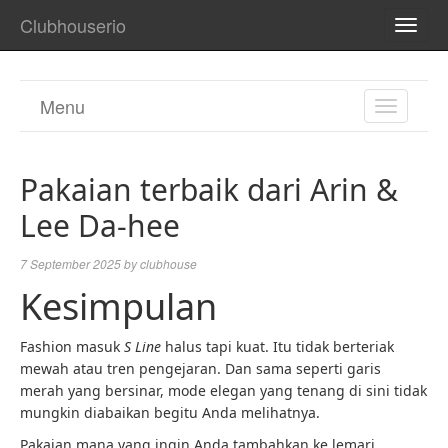
Clubhouserio
TOGG
NAVI
Menu
TOGGL
NAVIGA
Pakaian terbaik dari Arin &
Lee Da-hee
7 September 2025
by
clubhouse
Kesimpulan
Fashion masuk
S Line
halus tapi kuat. Itu tidak berteriak
mewah atau tren pengejaran. Dan sama seperti garis
merah yang bersinar, mode elegan yang tenang di sini tidak
mungkin diabaikan begitu Anda melihatnya.
Pakaian mana yang ingin Anda tambahkan ke lemari