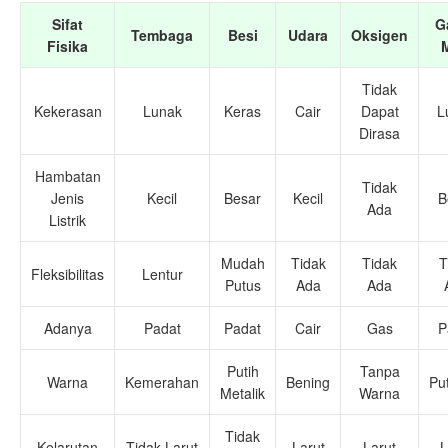
Sifat
G
Tembaga
Besi
Udara
Oksigen
Fisika
Tidak
Kekerasan
Lunak
Keras
Cair
Dapat
L
Dirasa
Hambatan
Tidak
Jenis
Kecil
Besar
Kecil
B
Ada
Listrik
Mudah
Tidak
Tidak
T
Fleksibilitas
Lentur
Putus
Ada
Ada
Adanya
Padat
Padat
Cair
Gas
P
Putih
Tanpa
Warna
Kemerahan
Bening
Pu
Metalik
Warna
Tidak
Kelarutan
Tidak Larut
Larut
Larut
L