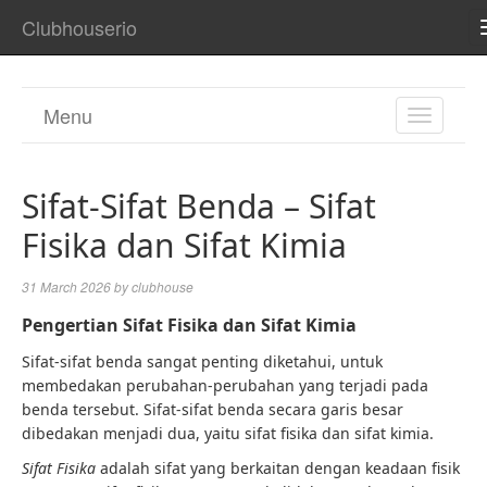
Clubhouserio
Menu
TOGGL
NAVIGA
Sifat-Sifat Benda – Sifat
Fisika dan Sifat Kimia
31 March 2026
by
clubhouse
Pengertian Sifat Fisika dan Sifat Kimia
Sifat-sifat benda sangat penting diketahui, untuk
membedakan perubahan-perubahan yang terjadi pada
benda tersebut. Sifat-sifat benda secara garis besar
dibedakan menjadi dua, yaitu sifat fisika dan sifat kimia.
Sifat Fisika
adalah sifat yang berkaitan dengan keadaan fisik