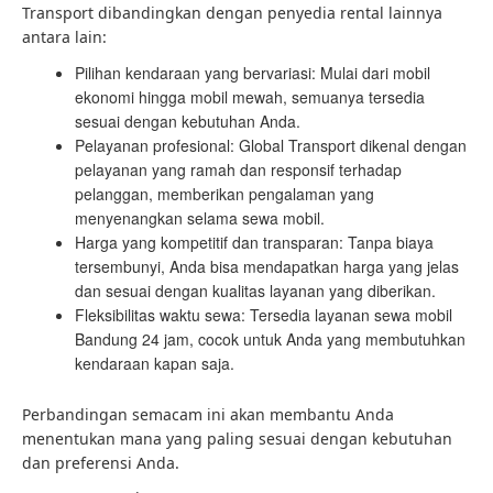
Transport dibandingkan dengan penyedia rental lainnya
antara lain:
Pilihan kendaraan yang bervariasi: Mulai dari mobil
ekonomi hingga mobil mewah, semuanya tersedia
sesuai dengan kebutuhan Anda.
Pelayanan profesional: Global Transport dikenal dengan
pelayanan yang ramah dan responsif terhadap
pelanggan, memberikan pengalaman yang
menyenangkan selama sewa mobil.
Harga yang kompetitif dan transparan: Tanpa biaya
tersembunyi, Anda bisa mendapatkan harga yang jelas
dan sesuai dengan kualitas layanan yang diberikan.
Fleksibilitas waktu sewa: Tersedia layanan sewa mobil
Bandung 24 jam, cocok untuk Anda yang membutuhkan
kendaraan kapan saja.
Perbandingan semacam ini akan membantu Anda
menentukan mana yang paling sesuai dengan kebutuhan
dan preferensi Anda.