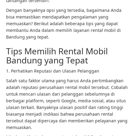
tantangan tersendiri.
Dengan banyaknya opsi yang tersedia, bagaimana Anda
bisa memastikan mendapatkan pengalaman yang
memuaskan? Berikut adalah beberapa tips yang dapat
membantu Anda dalam memilih layanan rental mobil di
Bandung yang tepat.
Tips Memilih Rental Mobil
Bandung yang Tepat
1. Perhatikan Reputasi dan Ulasan Pelanggan
Salah satu faktor utama yang harus Anda pertimbangkan
adalah reputasi perusahaan rental mobil tersebut. Cobalah
untuk mencari ulasan dari pelanggan sebelumnya di
berbagai platform, seperti Google, media sosial, atau situs
ulasan terkait. Banyaknya ulasan positif dan rating tinggi
biasanya menjadi indikasi bahwa perusahaan rental
tersebut dapat dipercaya dan memberikan pelayanan yang
memuaskan.