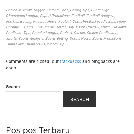
Posted in:
News
Tagged:
Betting Odds
,
Betting Tips
,
Bundesliga
,
Champions League
,
Expert Predictions
,
Football
,
Football Analysis
,
Football Betting
,
Football News
,
Football Odds
,
Football Predictions
,
Injury
Updates
,
La Liga
,
Live Scores
,
Match Day
,
Match Preview
,
Match Previews
,
Prediction Tips
,
Premier League
,
Serie A
,
Soccer
,
Soccer Predictions
,
Sports
,
Sports Analysis
,
Sports Betting
,
Sports News
,
Sports Predictions
,
Team Form
,
Team News
,
World Cup
Comments are closed, but
trackbacks
and pingbacks are
open.
Search
SEARCH
Pos-pos Terbaru