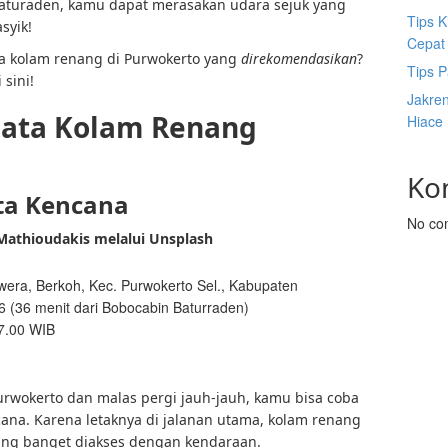
aturaden, kamu dapat merasakan udara sejuk yang
Tips K
syik!
Cepat
 kolam renang di Purwokerto yang
direkomendasikan
?
Tips P
sini!
Jakre
ata Kolam Renang
Hiace
Ko
ta Kencana
No co
 Mathioudakis melalui Unsplash
awera, Berkoh, Kec. Purwokerto Sel., Kabupaten
 (36 menit dari
Bobocabin Baturraden
)
17.00 WIB
Purwokerto dan malas pergi jauh-jauh, kamu bisa coba
na. Karena letaknya di jalanan utama, kolam renang
ang banget diakses dengan kendaraan.