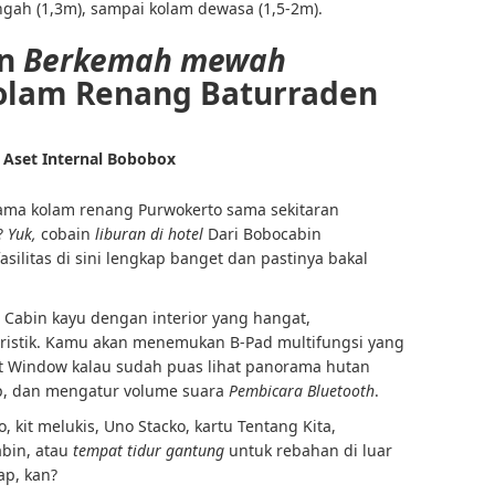
ngah (1,3m), sampai kolam dewasa (1,5-2m).
an
Berkemah mewah
lam Renang Baturraden
 Aset Internal Bobobox
ama kolam renang Purwokerto sama sekitaran
?
Yuk,
cobain
liburan di hotel
Dari
Bobocabin
asilitas di sini lengkap banget dan pastinya bakal
Cabin kayu dengan interior yang hangat,
uristik. Kamu akan menemukan B-Pad multifungsi yang
Window kalau sudah puas lihat panorama hutan
, dan mengatur volume suara
Pembicara Bluetooth
.
 kit melukis, Uno Stacko, kartu Tentang Kita,
abin, atau
tempat tidur gantung
untuk rebahan di luar
ap, kan?