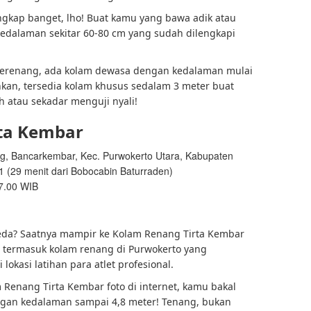
lengkap banget, lho! Buat kamu yang bawa adik atau
kedalaman sekitar 60-80 cm yang sudah dilengkapi
berenang, ada kolam dewasa dengan kedalaman mulai
hkan, tersedia kolam khusus sedalam 3 meter buat
 atau sekadar menguji nyali!
rta Kembar
ng, Bancarkembar, Kec. Purwokerto Utara, Kabupaten
(29 menit dari Bobocabin Baturraden)
17.00 WIB
eda? Saatnya mampir ke Kolam Renang Tirta Kembar
i termasuk kolam renang di Purwokerto yang
lokasi latihan para atlet profesional.
 Renang Tirta Kembar foto di internet, kamu bakal
gan kedalaman sampai 4,8 meter! Tenang, bukan