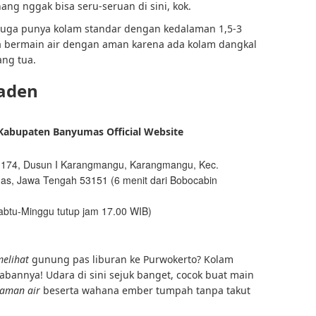
ng nggak bisa seru-seruan di sini, kok.
 juga punya kolam standar dengan kedalaman 1,5-3
isa bermain air dengan aman karena ada kolam dangkal
ang tua.
raden
Kabupaten Banyumas Official Website
o.174, Dusun I Karangmangu, Karangmangu, Kec.
s, Jawa Tengah 53151 (6 menit dari Bobocabin
abtu-Minggu tutup jam 17.00 WIB)
melihat
gunung pas liburan ke Purwokerto? Kolam
abannya! Udara di sini sejuk banget, cocok buat main
taman air
beserta wahana ember tumpah tanpa takut