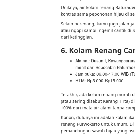
Uniknya, air kolam renang Baturad
kontras sama pepohonan hijau di seki
Selain berenang, kamu juga jalan-j
atau ngopi sambil ngemil cantik d
dari ketinggian.
6. Kolam Renang Ca
Alamat: Dusun I, Kawungcara
menit dari Bobocabin Baturrad
Jam buka: 06.00-17.00 WIB (T
HTM: Rp5.000-Rp15.000
Terakhir, ada kolam renang murah di
(atau sering disebut Karang Tirta) 
100% dari mata air alami tanpa camp
Konon, dulunya ini adalah kolam ika
renang Purwokerto untuk umum.
Di
pemandangan sawah hijau yang asri