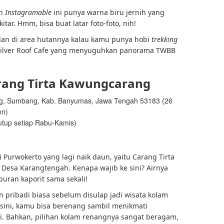
en
Instagramable
ini punya warna biru jernih yang
tar. Hmm, bisa buat latar foto-foto, nih!
alan di area hutannya kalau kamu punya hobi
trekking
i Silver Roof Cafe yang menyuguhkan panorama TWBB
rang Tirta Kawungcarang
ng, Sumbang, Kab. Banyumas, Jawa Tengah 53183 (26
en)
utup setiap Rabu-Kamis)
 Purwokerto yang lagi naik daun, yaitu Carang Tirta
di Desa Karangtengah. Kenapa wajib ke sini? Airnya
uran kaporit sama sekali!
n pribadi biasa sebelum disulap jadi wisata kolam
 sini, kamu bisa berenang sambil menikmati
. Bahkan, pilihan kolam renangnya sangat beragam,