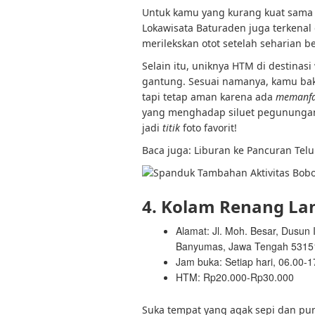
Untuk kamu yang kurang kuat sama u
Lokawisata Baturaden juga terkenal
merilekskan otot setelah seharian b
Selain itu, uniknya HTM di destinas
gantung. Sesuai namanya, kamu bakal
tapi tetap aman karena ada
memanf
yang menghadap siluet pegunungan
jadi
titik
foto favorit!
Baca juga:
Liburan ke Pancuran Tel
4. Kolam Renang Lan
Alamat: Jl. Moh. Besar, Dusun 
Banyumas, Jawa Tengah 53151 
Jam buka: Setiap hari, 06.00-
HTM: Rp20.000-Rp30.000
Suka tempat yang agak sepi dan puny