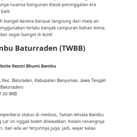
punya nuansa bangunan klasik peninggalan era
baik.
nih banget karena berasal langsung dari mata air
nggunakan terlalu banyak campuran bahan kimia.
dan segar banget di kulit!
mbu Baturraden (TWBB)
ebsite Resmi Bhumi Bambu
m, Kec. Baturaden, Kabupaten Banyumas, Jawa Tengah
 Baturraden)
17.00 WIB
mperbarui
status di medsos, Taman Wisata Bambu
Lor ini nggak boleh dilewatkan. Kolam renangnya
un, dan ada
air terjunnya
juga. Jadi, wajar kalau