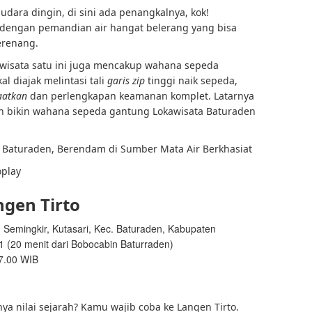
dara dingin, di sini ada penangkalnya, kok!
 dengan pemandian air hangat belerang yang bisa
erenang.
i wisata satu ini juga mencakup wahana sepeda
 diajak melintasi tali
garis zip
tinggi naik sepeda,
aatkan
dan perlengkapan keamanan komplet. Latarnya
 bikin wahana sepeda gantung Lokawisata Baturaden
u Baturaden, Berendam di Sumber Mata Air Berkhasiat
gen Tirto
I Semingkir, Kutasari, Kec. Baturaden, Kabupaten
(20 menit dari Bobocabin Baturraden)
17.00 WIB
a nilai sejarah? Kamu wajib coba ke Langen Tirto.