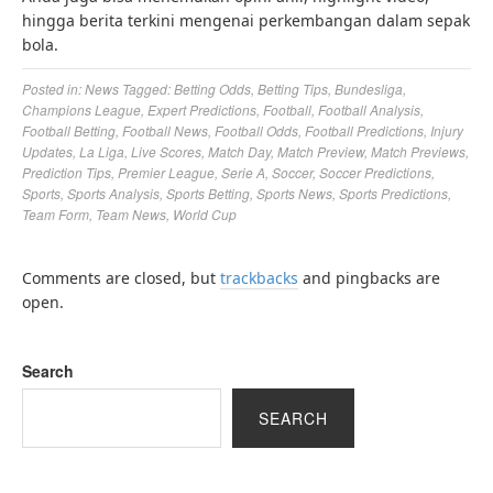
hingga berita terkini mengenai perkembangan dalam sepak
bola.
Posted in:
News
Tagged:
Betting Odds
,
Betting Tips
,
Bundesliga
,
Champions League
,
Expert Predictions
,
Football
,
Football Analysis
,
Football Betting
,
Football News
,
Football Odds
,
Football Predictions
,
Injury
Updates
,
La Liga
,
Live Scores
,
Match Day
,
Match Preview
,
Match Previews
,
Prediction Tips
,
Premier League
,
Serie A
,
Soccer
,
Soccer Predictions
,
Sports
,
Sports Analysis
,
Sports Betting
,
Sports News
,
Sports Predictions
,
Team Form
,
Team News
,
World Cup
Comments are closed, but
trackbacks
and pingbacks are
open.
Search
SEARCH