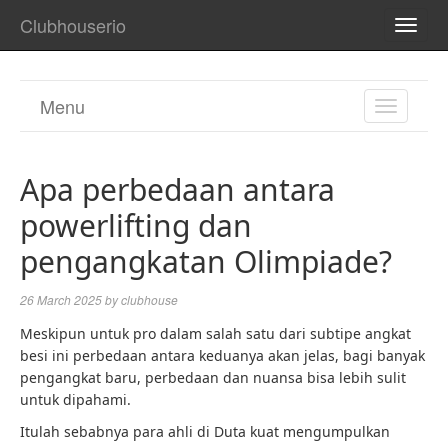
Clubhouserio
TOGG
NAVI
Menu
TOGGL
NAVIGA
Apa perbedaan antara
powerlifting dan
pengangkatan Olimpiade?
26 March 2025
by
clubhouse
Meskipun untuk pro dalam salah satu dari subtipe angkat
besi ini perbedaan antara keduanya akan jelas, bagi banyak
pengangkat baru, perbedaan dan nuansa bisa lebih sulit
untuk dipahami.
Itulah sebabnya para ahli di Duta kuat mengumpulkan