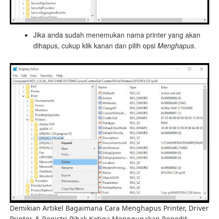
Jika anda sudah menemukan nama printer yang akan
dihapus, cukup klik kanan dan pilih opsi
Menghapus
.
Demikian Artikel Bagaimana Cara Menghapus Printer, Driver
Printer, & Registri Pihak Ketiga Menggunakan Regedit.