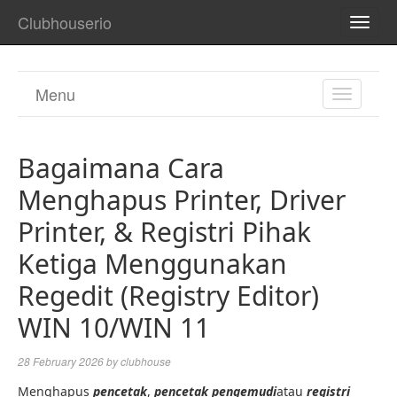
Clubhouserio
TOGG
NAVI
Menu
TOGGL
NAVIGA
Bagaimana Cara
Menghapus Printer, Driver
Printer, & Registri Pihak
Ketiga Menggunakan
Regedit (Registry Editor)
WIN 10/WIN 11
28 February 2026
by
clubhouse
Menghapus
pencetak
,
pencetak pengemudi
atau
registri