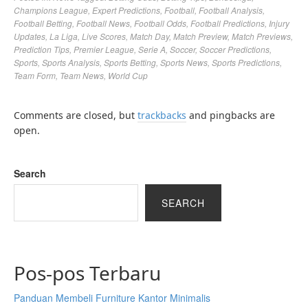
Champions League
,
Expert Predictions
,
Football
,
Football Analysis
,
Football Betting
,
Football News
,
Football Odds
,
Football Predictions
,
Injury
Updates
,
La Liga
,
Live Scores
,
Match Day
,
Match Preview
,
Match Previews
,
Prediction Tips
,
Premier League
,
Serie A
,
Soccer
,
Soccer Predictions
,
Sports
,
Sports Analysis
,
Sports Betting
,
Sports News
,
Sports Predictions
,
Team Form
,
Team News
,
World Cup
Comments are closed, but
trackbacks
and pingbacks are
open.
Search
SEARCH
Pos-pos Terbaru
Panduan Membeli Furniture Kantor Minimalis