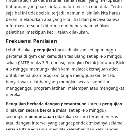
ringan atau tidak ada latihan sama sekali, yang merupakan
hubungan yang baik. antara naluri mereka dan data. Tentu
saja hal ini tidak selalu terjadi, namun di sinilah kita harus
berani melaporkan apa yang kita lihat dan percaya bahwa
informasi tersebut diterima dan beberapa modifikasi
pelatihan, meskipun kecil, telah dilakukan.
Frekuensi Penilaian
Lebih disukai,
pengujian
harus dilakukan setiap minggu
pertama di gym dan kemudian tes ulang setiap 4-6 minggu
sekali (IMTP, maks 3-5 repetisi, mungkin Detak Jantung). Blok
4-6 minggu memungkinkan kami melacak kemajuan atlet
untuk memajukan program tanpa menggunakan terlalu
banyak waktu latihan yang mungkin secara signifikan
mengganggu program latihan, melempar, atau mengangkat
mereka.
Pengujian berbeda dengan pemantauan
karena
pengujian
dilakukan
secara berkala
(misal setiap 4-6 minggu),
sedangkan
pemantauan
dilakukan secara terus-menerus
atau dengan interval yang sangat pendek (misalnya selama
setiap lift
). Keduanya memiliki kelebihan dan kekurangan