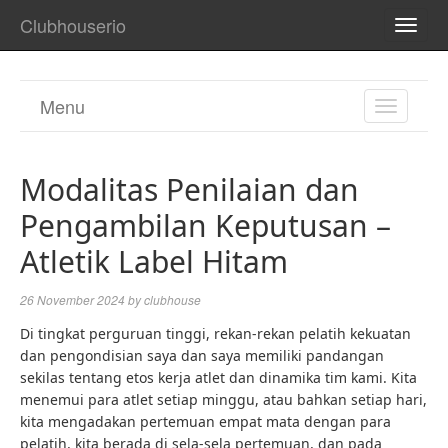
Clubhouserio
TOGG
NAVI
Menu
TOGGL
NAVIGA
Modalitas Penilaian dan
Pengambilan Keputusan –
Atletik Label Hitam
26 November 2024
by
clubhouse
Di tingkat perguruan tinggi, rekan-rekan pelatih kekuatan
dan pengondisian saya dan saya memiliki pandangan
sekilas tentang etos kerja atlet dan dinamika tim kami. Kita
menemui para atlet setiap minggu, atau bahkan setiap hari,
kita mengadakan pertemuan empat mata dengan para
pelatih, kita berada di sela-sela pertemuan, dan pada