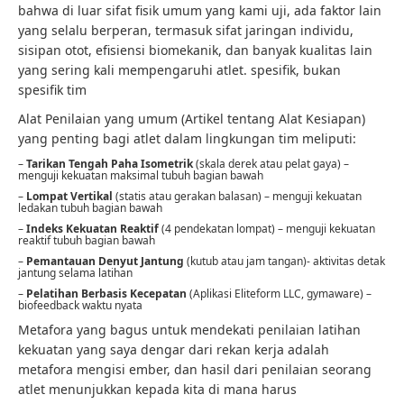
bahwa di luar sifat fisik umum yang kami uji, ada faktor lain
yang selalu berperan, termasuk sifat jaringan individu,
sisipan otot, efisiensi biomekanik, dan banyak kualitas lain
yang sering kali mempengaruhi atlet. spesifik, bukan
spesifik tim
Alat Penilaian yang umum (Artikel tentang Alat Kesiapan)
yang penting bagi atlet dalam lingkungan tim meliputi:
–
Tarikan Tengah Paha Isometrik
(skala derek atau pelat gaya) –
menguji kekuatan maksimal tubuh bagian bawah
–
Lompat Vertikal
(statis atau gerakan balasan) – menguji kekuatan
ledakan tubuh bagian bawah
–
Indeks Kekuatan Reaktif
(4 pendekatan lompat) – menguji kekuatan
reaktif tubuh bagian bawah
–
Pemantauan Denyut Jantung
(kutub atau jam tangan)- aktivitas detak
jantung selama latihan
–
Pelatihan Berbasis Kecepatan
(Aplikasi Eliteform LLC, gymaware) –
biofeedback waktu nyata
Metafora yang bagus untuk mendekati penilaian latihan
kekuatan yang saya dengar dari rekan kerja adalah
metafora mengisi ember, dan hasil dari penilaian seorang
atlet menunjukkan kepada kita di mana harus