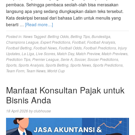
pembaca. Sehingga pembaca seolah-olah bisa merasakan
langsung apa yang sedang diungkapkan dalam teks tersebut.
Kata deskripsi berasal dari bahasa Latin untuk menulis yang
berarti …
[Read more…]
Posted in:
News
Tagged:
Betting Odds
,
Betting Tips
,
Bundesliga
,
Champions League
,
Expert Predictions
,
Football
,
Football Analysis
,
Football Betting
,
Football News
,
Football Odds
,
Football Predictions
,
Injury
Updates
,
La Liga
,
Live Scores
,
Match Day
,
Match Preview
,
Match Previews
,
Prediction Tips
,
Premier League
,
Serie A
,
Soccer
,
Soccer Predictions
,
Sports
,
Sports Analysis
,
Sports Betting
,
Sports News
,
Sports Predictions
,
Team Form
,
Team News
,
World Cup
Manfaat Konsultan Pajak untuk
Bisnis Anda
18 April 2026
by
clubhouse