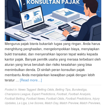
Mengurus pajak bisnis bukanlah tugas yang ringan. Anda harus
menghitung penghasilan, mengelompokkan biaya, menyiapkan
bukti transaksi, dan menyerahkan laporan tepat waktu kepada
kantor pajak. Banyak pemilik usaha yang merasa terbebani oleh
aturan yang terus berubah dan risiko kesalahan yang bisa
menimbulkan denda. Di sinilah peran konsultan pajak
membantu Anda menjalankan kewajiban pajak dengan lebih
teratur …
[Read more…]
Posted in:
News
Tagged:
Betting Odds
,
Betting Tips
,
Bundesliga
,
Champions League
,
Expert Predictions
,
Football
,
Football Analysis
,
Football Betting
,
Football News
,
Football Odds
,
Football Predictions
,
Injury
Updates
,
La Liga
,
Live Scores
,
Match Day
,
Match Preview
,
Match Previews
,