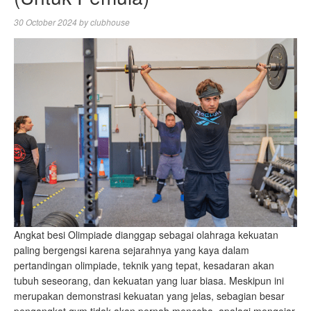
30 October 2024
by
clubhouse
Angkat besi Olimpiade dianggap sebagai olahraga kekuatan
paling bergengsi karena sejarahnya yang kaya dalam
pertandingan olimpiade, teknik yang tepat, kesadaran akan
tubuh seseorang, dan kekuatan yang luar biasa. Meskipun ini
merupakan demonstrasi kekuatan yang jelas, sebagian besar
pengangkat gym tidak akan pernah mencoba, apalagi mengejar,