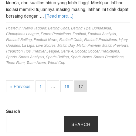
kinerja, dan kualitas hidup yang lebih tinggi. Meskipun latihan
isolasi memiliki tujuannya masing-masing, latihan ini tidak dapat
bersaing dengan …
[Read more…]
Posted in:
News
Tagged:
Betting Odds
,
Betting Tips
,
Bundesliga
,
Champions League
,
Expert Predictions
,
Football
,
Football Analysis
,
Football Betting
,
Football News
,
Football Odds
,
Football Predictions
,
Injury
Updates
,
La Liga
,
Live Scores
,
Match Day
,
Match Preview
,
Match Previews
,
Prediction Tips
,
Premier League
,
Serie A
,
Soccer
,
Soccer Predictions
,
Sports
,
Sports Analysis
,
Sports Betting
,
Sports News
,
Sports Predictions
,
Team Form
,
Team News
,
World Cup
« Previous
1
…
16
17
Search
SEARCH