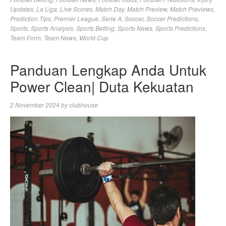
Updates
,
La Liga
,
Live Scores
,
Match Day
,
Match Preview
,
Match Previews
,
Prediction Tips
,
Premier League
,
Serie A
,
Soccer
,
Soccer Predictions
,
Sports
,
Sports Analysis
,
Sports Betting
,
Sports News
,
Sports Predictions
,
Team Form
,
Team News
,
World Cup
Panduan Lengkap Anda Untuk
Power Clean| Duta Kekuatan
2 November 2024
by
clubhouse