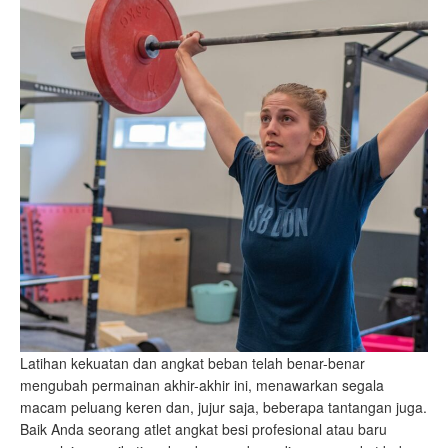
Latihan kekuatan dan angkat beban telah benar-benar
mengubah permainan akhir-akhir ini, menawarkan segala
macam peluang keren dan, jujur ​​saja, beberapa tantangan juga.
Baik Anda seorang atlet angkat besi profesional atau baru