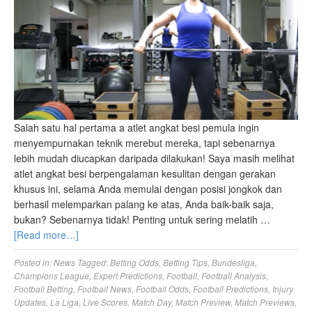
Salah satu hal pertama a atlet angkat besi pemula ingin
menyempurnakan teknik merebut mereka, tapi sebenarnya
lebih mudah diucapkan daripada dilakukan! Saya masih melihat
atlet angkat besi berpengalaman kesulitan dengan gerakan
khusus ini, selama Anda memulai dengan posisi jongkok dan
berhasil melemparkan palang ke atas, Anda baik-baik saja,
bukan? Sebenarnya tidak! Penting untuk sering melatih …
[Read more…]
Posted in:
News
Tagged:
Betting Odds
,
Betting Tips
,
Bundesliga
,
Champions League
,
Expert Predictions
,
Football
,
Football Analysis
,
Football Betting
,
Football News
,
Football Odds
,
Football Predictions
,
Injury
Updates
,
La Liga
,
Live Scores
,
Match Day
,
Match Preview
,
Match Previews
,