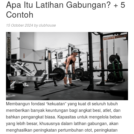
Apa Itu Latihan Gabungan? + 5
Contoh
15 October 2024
by
clubhouse
Membangun fondasi “kekuatan” yang kuat di seluruh tubuh
memberikan banyak keuntungan bagi angkat besi, atlet, dan
bahkan pengangkat biasa. Kapasitas untuk mengelola beban
yang lebih besar, khususnya dalam latihan gabungan, akan
menghasilkan peningkatan pertumbuhan otot, peningkatan