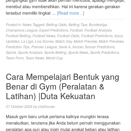
merebut atau membersihkan. Hal ini karena gerakan-gerakan
tersebut memiliki tingkat …
[Read more…]
Posted in:
News
Tagged:
Betting Odds
,
Betting Tips
,
Bundesliga
,
Champions League
,
Expert Predictions
,
Football
,
Football Analysis
,
Football Betting
,
Football News
,
Football Odds
,
Football Predictions
,
Injury
Updates
,
La Liga
,
Live Scores
,
Match Day
,
Match Preview
,
Match Previews
,
Prediction Tips
,
Premier League
,
Serie A
,
Soccer
,
Soccer Predictions
,
Sports
,
Sports Analysis
,
Sports Betting
,
Sports News
,
Sports Predictions
,
Team Form
,
Team News
,
World Cup
Cara Mempelajari Bentuk yang
Benar di Gym (Peralatan &
Latihan) |Duta Kekuatan
27 October 2024
by
clubhouse
Masuk gym baru untuk pertama kalinya mungkin terasa
menakutkan, terutama jika Anda belum pernah menggunakan
peralatan apa pun atau ingin mulai angkat beban atau latihan