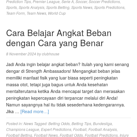
Prediction Tips
,
Premier League
,
Serie A
,
Soccer
,
Soccer Predictions
,
Sports
,
Sports Analysis
,
Sports Betting
,
Sports News
,
Sports Predictions
,
Team Form
,
Team News
,
World Cup
Cara Belajar Angkat Beban
dengan Cara yang Benar
8 November 2024
by
clubhouse
Jadi Anda ingin belajar angkat beban? Itulah yang kami senang
dengar di Strength Ambassadors! Mengangkat beban jelas
memiliki manfaat fisik yang luar biasa seperti peningkatan
massa otot, tetapi juga bagus untuk Anda kesehatan
mentalterutama ketika Anda mencapai target dan merasakan
peningkatan kepercayaan diri terpancar melalui diri Anda!
Namun sayangnya hal itu tidak sesederhana kedengarannya.
Jika …
[Read more…]
Posted in:
News
Tagged:
Betting Odds
,
Betting Tips
,
Bundesliga
,
Champions League
,
Expert Predictions
,
Football
,
Football Analysis
,
Football Betting
,
Football News
,
Football Odds
,
Football Predictions
,
Injury